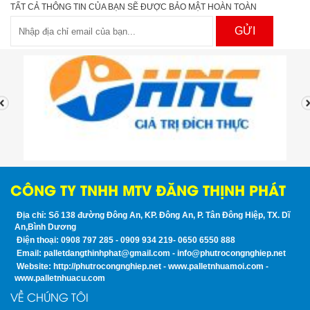
TẤT CẢ THÔNG TIN CỦA BẠN SẼ ĐƯỢC BẢO MẬT HOÀN TOÀN
GỬI
CÔNG TY TNHH MTV ĐĂNG THỊNH PHÁT
Địa chỉ: Số 138 đường Đông An, KP. Đông An, P. Tân Đông Hiệp, TX. Dĩ
An,Bình Dương
Điện thoại: 0908 797 285 - 0909 934 219- 0650 6550 888
Email: palletdangthinhphat@gmail.com - info@phutrocongnghiep.net
Website: http://phutrocongnghiep.net - www.palletnhuamoi.com -
www.palletnhuacu.com
VỀ CHÚNG TÔI