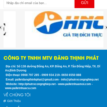
GỬI
CÔNG TY TNHH MTV ĐĂNG THỊNH PHÁT
Địa chỉ: Số 138 đường Đông An, KP. Đông An, P. Tân Đông Hiệp, TX. Dĩ
An,Bình Dương
Điện thoại: 0908 797 285 - 0909 934 219- 0650 6550 888
Email: palletdangthinhphat@gmail.com - info@phutrocongnghiep.net
Website: http://phutrocongnghiep.net - www.palletnhuamoi.com -
www.palletnhuacu.com
VỀ CHÚNG TÔI
Giới Thiệu