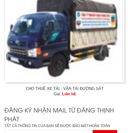
CHO THUÊ XE TẢI - VẬN TẢI ĐƯỜNG SẮT
Giá:
Liên hệ
ĐĂNG KÝ NHẬN MAIL TỪ ĐĂNG THỊNH
PHÁT
TẤT CẢ THÔNG TIN CỦA BẠN SẼ ĐƯỢC BẢO MẬT HOÀN TOÀN