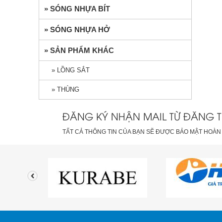
» SÓNG NHỰA BÍT
» SÓNG NHỰA HỞ
» SẢN PHẨM KHÁC
» LỒNG SẮT
» THÙNG
ĐĂNG KÝ NHẬN MAIL TỪ ĐĂNG T
TẤT CẢ THÔNG TIN CỦA BẠN SẼ ĐƯỢC BẢO MẬT HOÀN