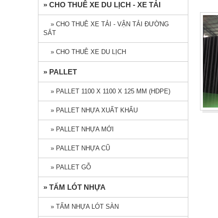
» CHO THUÊ XE DU LỊCH - XE TẢI
» CHO THUÊ XE TẢI - VẬN TẢI ĐƯỜNG
SẮT
» CHO THUÊ XE DU LỊCH
» PALLET
» PALLET 1100 X 1100 X 125 MM (HDPE)
» PALLET NHỰA XUẤT KHẨU
» PALLET NHỰA MỚI
» PALLET NHỰA CŨ
» PALLET GỖ
» TẤM LÓT NHỰA
» TẤM NHỰA LÓT SÀN