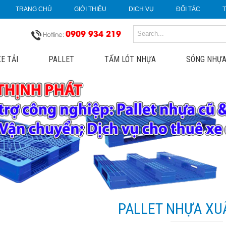
TRANG CHỦ
GIỚI THIỆU
DỊCH VỤ
ĐỐI TÁC
0909 934 219
Hotline:
E TẢI
PALLET
TẤM LÓT NHỰA
SÓNG NHỰA
PALLET NHỰA XU