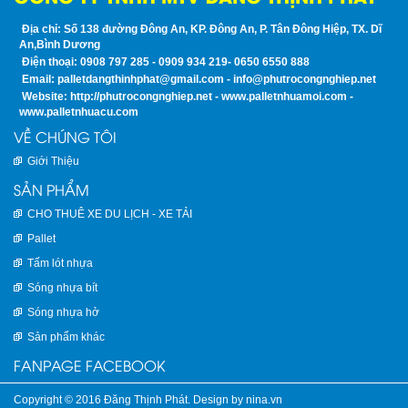
Địa chỉ: Số 138 đường Đông An, KP. Đông An, P. Tân Đông Hiệp, TX. Dĩ
An,Bình Dương
Điện thoại: 0908 797 285 - 0909 934 219- 0650 6550 888
Email: palletdangthinhphat@gmail.com - info@phutrocongnghiep.net
Website: http://phutrocongnghiep.net - www.palletnhuamoi.com -
www.palletnhuacu.com
VỀ CHÚNG TÔI
Giới Thiệu
SẢN PHẨM
CHO THUÊ XE DU LỊCH - XE TẢI
Pallet
Tấm lót nhựa
Sóng nhựa bít
Sóng nhựa hở
Sản phẩm khác
FANPAGE FACEBOOK
Copyright © 2016 Đăng Thịnh Phát. Design by nina.vn