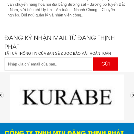
vận chuyển hàng hóa nội địa bằng đường sắt - đường bộ tuyến Bắc
- Nam, với tiêu chí Uy tín – An toàn – Nhanh Chóng – Chuyên
nghiệp. Đội ngũ quản lý và nhân viên công...
ĐĂNG KÝ NHẬN MAIL TỪ ĐĂNG THỊNH
PHÁT
TẤT CẢ THÔNG TIN CỦA BẠN SẼ ĐƯỢC BẢO MẬT HOÀN TOÀN
GỬI
CÔNG TY TNHH MTV ĐĂNG THỊNH PHÁT