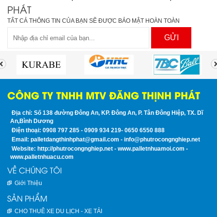
PHÁT
TẤT CẢ THÔNG TIN CỦA BẠN SẼ ĐƯỢC BẢO MẬT HOÀN TOÀN
GỬI
CÔNG TY TNHH MTV ĐĂNG THỊNH PHÁT
Địa chỉ: Số 138 đường Đông An, KP. Đông An, P. Tân Đông Hiệp, TX. Dĩ
An,Bình Dương
Điện thoại: 0908 797 285 - 0909 934 219- 0650 6550 888
Email: palletdangthinhphat@gmail.com - info@phutrocongnghiep.net
Website: http://phutrocongnghiep.net - www.palletnhuamoi.com -
www.palletnhuacu.com
VỀ CHÚNG TÔI
Giới Thiệu
SẢN PHẨM
CHO THUÊ XE DU LỊCH - XE TẢI