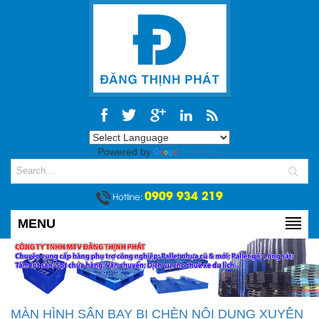
Powered by
Translate
0909 934 219
Hotline:
MENU
MÀN HÌNH SÂN BAY BỊ CHÈN NỘI DUNG XUYÊN