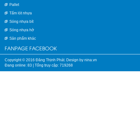
Pallet
Tấm lót nhựa
Sóng nhựa bít
Sóng nhựa hở
Sản phẩm khác
FANPAGE FACEBOOK
Copyright © 2016 Đăng Thịnh Phát. Design by nina.vn
Đang online: 83
|
Tổng truy cập: 719268