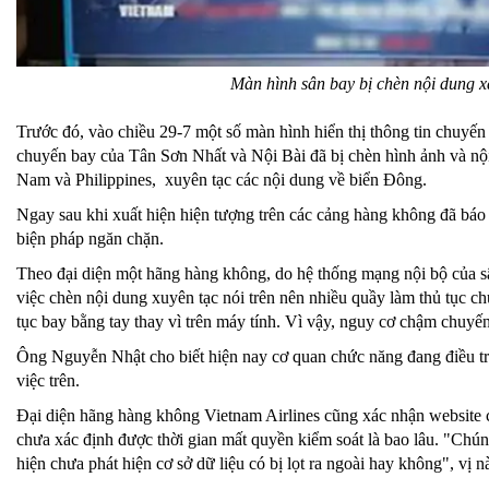
Màn hình sân bay bị chèn nội dung x
Trước đó, vào chiều 29-7 một số màn hình hiển thị thông tin chuyến 
chuyến bay của Tân Sơn Nhất và Nội Bài đã bị chèn hình ảnh và nộ
Nam và Philippines, xuyên tạc các nội dung về biển Đông.
Ngay sau khi xuất hiện hiện tượng trên các cảng hàng không đã báo
biện pháp ngăn chặn.
Theo đại diện một hãng hàng không, do hệ thống mạng nội bộ của s
việc chèn nội dung xuyên tạc nói trên nên nhiều quầy làm thủ tục c
tục bay bằng tay thay vì trên máy tính. Vì vậy, nguy cơ chậm chuyế
Ông Nguyễn Nhật cho biết hiện nay cơ quan chức năng đang điều tr
việc trên.
Đại diện hãng hàng không Vietnam Airlines cũng xác nhận website cu
chưa xác định được thời gian mất quyền kiểm soát là bao lâu. "Chún
hiện chưa phát hiện cơ sở dữ liệu có bị lọt ra ngoài hay không", vị na