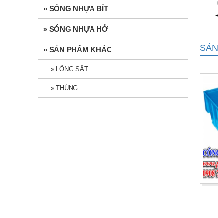
+ Xa
» SÓNG NHỰA BÍT
+ Xa
» SÓNG NHỰA HỞ
SẢN
» SẢN PHẨM KHÁC
» LỒNG SẮT
» THÙNG