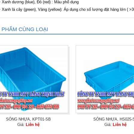
nh dương (blue), Đỏ (red) : Màu phổ dụng
nh lá cây (green), Vàng (yellow): Áp dụng cho số lượng đặt hàng lớn ( >3
 PHẨM CÙNG LOẠI
SÓNG NHỰA, KPT01-SB
SÓNG NHỰA, HS025-
Giá:
Liên hệ
Giá:
Liên hệ