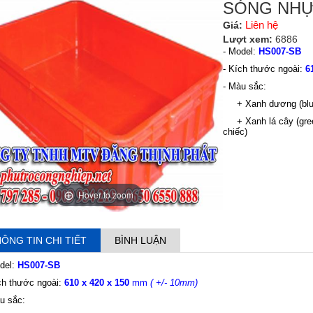
SÓNG NHỰA
Liên hệ
Giá:
Lượt xem:
6886
- Model:
HS007-SB
- Kích thước ngoài:
6
- Màu sắc:
+ Xanh dương (blue)
+ Xanh lá cây (green
chiếc)
Hover to zoom
ÔNG TIN CHI TIẾT
BÌNH LUẬN
del:
HS007-SB
ch thước ngoài:
610 x 420 x 150
mm
( +/- 10mm)
u sắc: