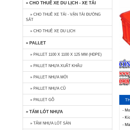
» CHO THUÊ XE DU LỊCH - XE TẢI
» CHO THUÊ XE TẢI - VẬN TẢI ĐƯỜNG
SẮT
» CHO THUÊ XE DU LỊCH
» PALLET
» PALLET 1100 X 1100 X 125 MM (HDPE)
» PALLET NHỰA XUẤT KHẨU
» PALLET NHỰA MỚI
» PALLET NHỰA CŨ
» PALLET GỖ
TH
- Mo
» TẤM LÓT NHỰA
- Kí
» TẤM NHỰA LÓT SÀN
- Mà