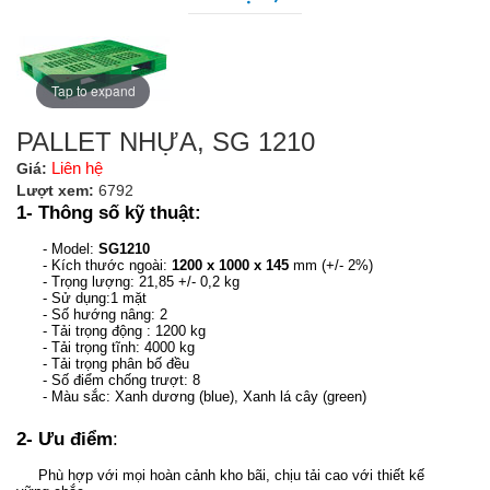
Tap to expand
PALLET NHỰA, SG 1210
Liên hệ
Giá:
Lượt xem:
6792
1- Thông số kỹ thuật:
- Model:
SG1210
- Kích thước ngoài:
1200 x 1000 x 145
mm (+/- 2%)
- Trọng lượng: 21,85 +/- 0,2 kg
- Sử dụng:1 mặt
- Số hướng nâng: 2
- Tải trọng động : 1200 kg
- Tải trọng tĩnh: 4000 kg
- Tải trọng phân bố đều
- Số điểm chống trượt: 8
- Màu sắc: Xanh dương (blue), Xanh lá cây (green)
2- Ưu điểm
:
Phù hợp với mọi hoàn cảnh kho bãi, chịu tải cao với thiết kế