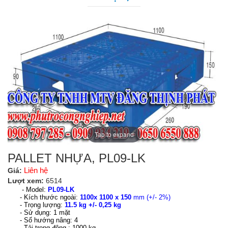
Tap to expand
PALLET NHỰA, PL09-LK
Liên hệ
Giá:
Lượt xem:
6514
- Model:
PL09-LK
- Kích thước ngoài:
1100x 1100 x 150
mm (+/- 2%)
- Trọng lượng:
11.5 kg +/- 0,25 kg
- Sử dụng: 1 mặt
- Số hướng nâng: 4
- Tải trọng động : 1000 kg