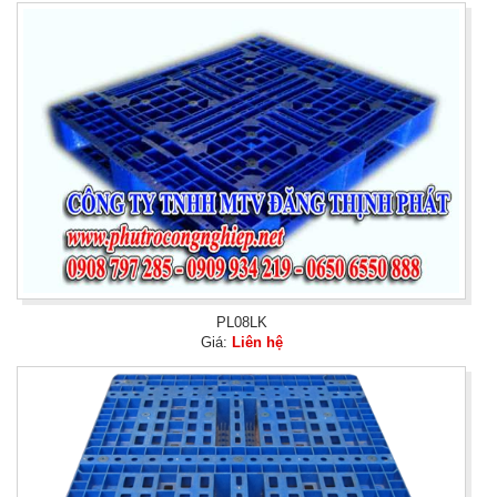
PL08LK
Giá:
Liên hệ